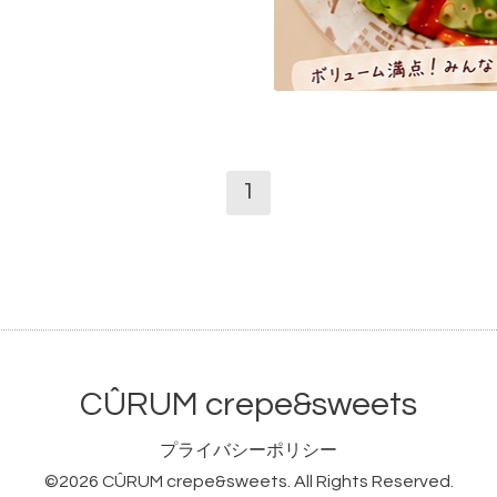
1
CÛRUM crepe&sweets
プライバシーポリシー
©2026
CÛRUM crepe&sweets
. All Rights Reserved.